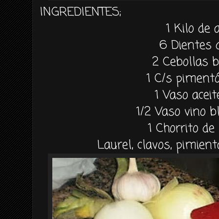
INGREDIENTES;
1 Kilo de 
6 Dientes 
2
Cebollas 
1 C/s piment
1 Vaso aceit
1/2 Vaso vino b
1
Chorrito de
Laurel, clavos, pimient