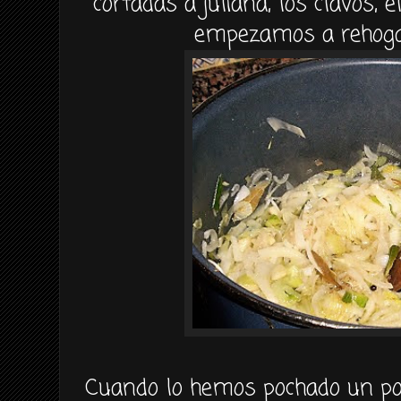
cortadas a juliana, los
clavos
, 
empezamos a
rehog
Cuando lo hemos
pochado
un po