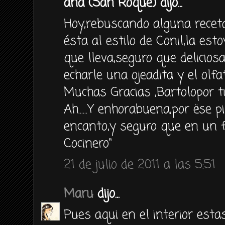
ana (San Roque) dijo...
Hoy,rebuscando alguna recet
ésta al estilo de Conil,la estoy
que lleva,seguro que delicio
echarle una ojeadita y el olfa
Muchas Gracias ,Bartolopor t
Ah......Y enhorabuena,por ëse 
encanto,y seguro que en un 
Cocinero"
21 de julio de 2011 a las 5:51
Maru
dijo...
Pues aqui en el interior est