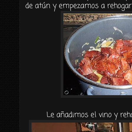
de
atún
y empezamos a
rehogar
Le añadimos el vino y
re