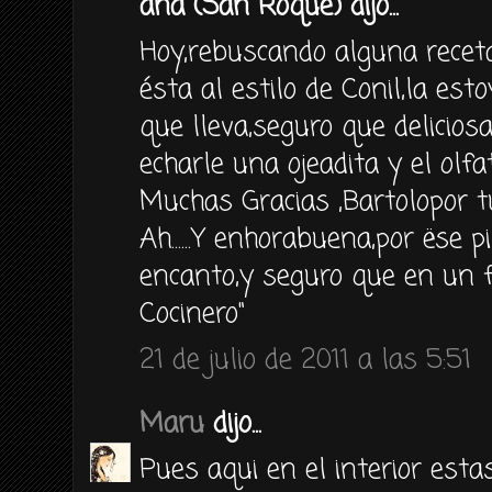
ana (San Roque) dijo...
Hoy,rebuscando alguna recet
ésta al estilo de Conil,la estoy
que lleva,seguro que delicio
echarle una ojeadita y el olfa
Muchas Gracias ,Bartolopor t
Ah......Y enhorabuena,por ëse 
encanto,y seguro que en un 
Cocinero"
21 de julio de 2011 a las 5:51
Maru
dijo...
Pues aqui en el interior est