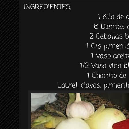
INGREDIENTES;
1 Kilo de 
6 Dientes 
2
Cebollas 
1 C/s piment
1 Vaso aceit
1/2 Vaso vino b
1
Chorrito de
Laurel, clavos, pimient