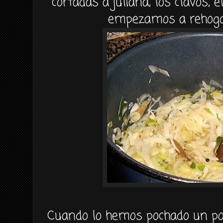
cortadas a juliana, los
clavos
, 
empezamos a
rehog
Cuando lo hemos
pochado
un po