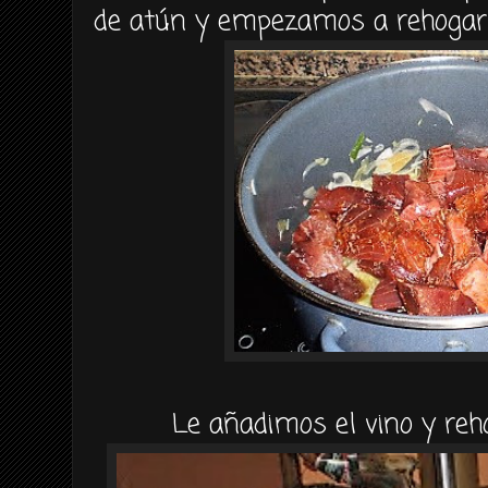
de
atún
y empezamos a
rehogar
Le añadimos el vino y
re