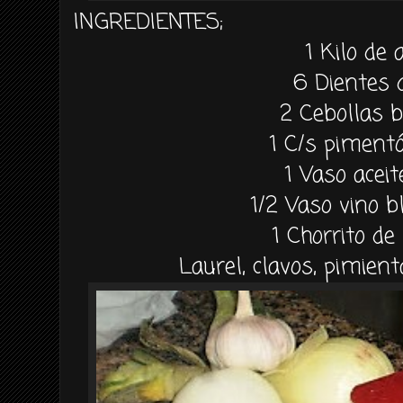
INGREDIENTES;
1 Kilo de 
6 Dientes 
2
Cebollas 
1 C/s piment
1 Vaso aceit
1/2 Vaso vino b
1
Chorrito de
Laurel, clavos, pimient