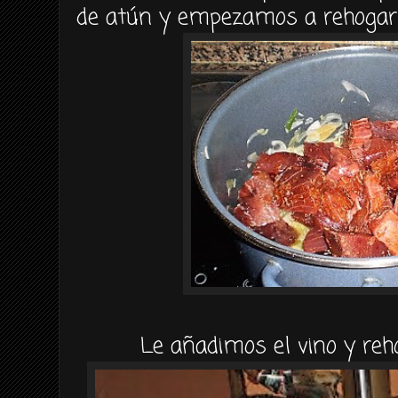
de
atún
y empezamos a
rehogar
Le añadimos el vino y
re