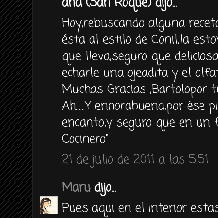
ana (San Roque) dijo...
Hoy,rebuscando alguna recet
ésta al estilo de Conil,la estoy
que lleva,seguro que delicio
echarle una ojeadita y el olfa
Muchas Gracias ,Bartolopor t
Ah......Y enhorabuena,por ëse 
encanto,y seguro que en un 
Cocinero"
21 de julio de 2011 a las 5:51
Maru
dijo...
Pues aqui en el interior est