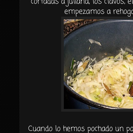
cortadas a juliana, los
clavos
, 
empezamos a
rehog
Cuando lo hemos
pochado
un po