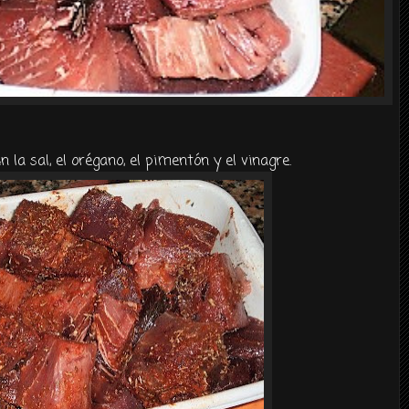
 la sal, el
orégano
, el
pimentón
y el vinagre.