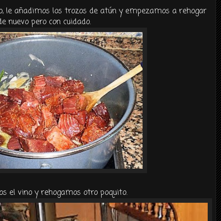
, le añadimos los trozos de
atún
y empezamos a
rehogar
de nuevo pero con cuidado.
s el vino y
rehogamos
otro poquito.