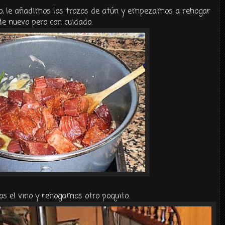
, le añadimos los trozos de
atún
y empezamos a
rehogar
de nuevo pero con cuidado.
s el vino y
rehogamos
otro poquito.