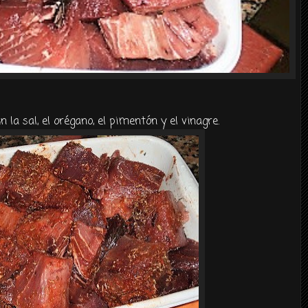
 la sal, el
orégano
, el
pimentón
y el vinagre.