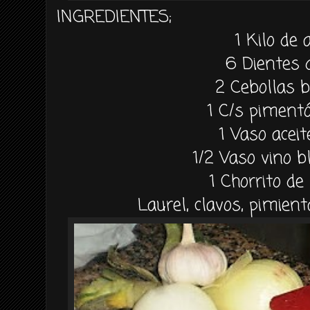
INGREDIENTES;
1 Kilo de 
6 Dientes 
2
Cebollas 
1 C/s piment
1 Vaso aceit
1/2 Vaso vino b
1
Chorrito de
Laurel, clavos, pimient