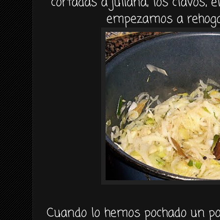
cortadas a juliana, los
clavos
, 
empezamos a
rehog
Cuando lo hemos
pochado
un po