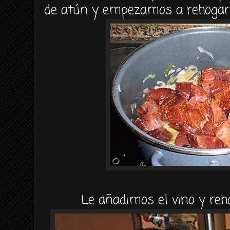
de
atún
y empezamos a
rehogar
Le añadimos el vino y
re