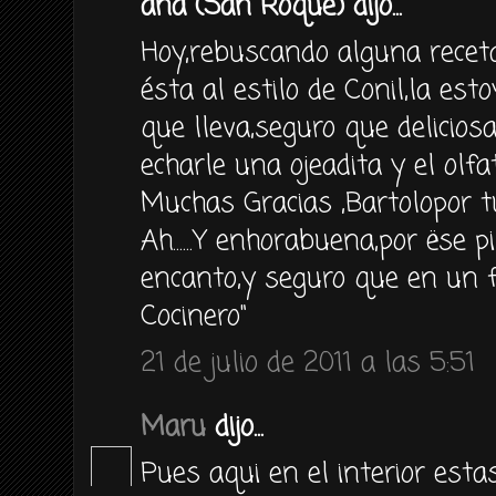
ana (San Roque) dijo...
Hoy,rebuscando alguna recet
ésta al estilo de Conil,la estoy
que lleva,seguro que delicio
echarle una ojeadita y el olfa
Muchas Gracias ,Bartolopor t
Ah......Y enhorabuena,por ëse 
encanto,y seguro que en un 
Cocinero"
21 de julio de 2011 a las 5:51
Maru
dijo...
Pues aqui en el interior est