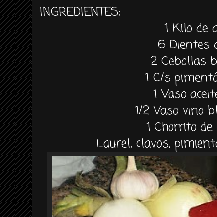
INGREDIENTES;
1 Kilo de 
6 Dientes 
2
Cebollas 
1 C/s piment
1 Vaso aceit
1/2 Vaso vino b
1
Chorrito de
Laurel, clavos, pimient