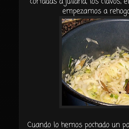
cortadas a juliana, los
clavos
, 
empezamos a
rehog
Cuando lo hemos
pochado
un po