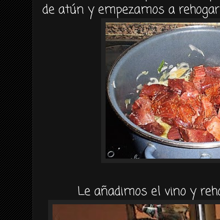
de
atún
y empezamos a
rehogar
Le añadimos el vino y
re