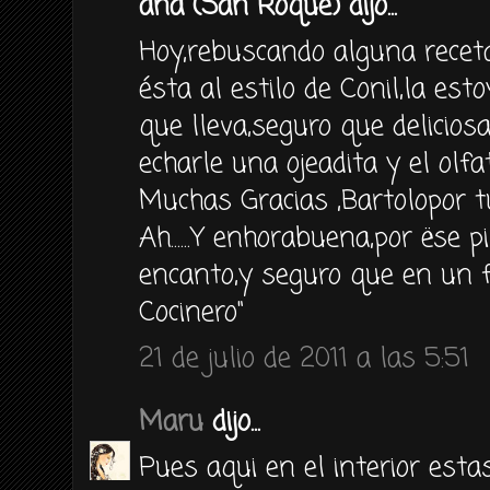
ana (San Roque) dijo...
Hoy,rebuscando alguna recet
ésta al estilo de Conil,la estoy
que lleva,seguro que delicio
echarle una ojeadita y el olfa
Muchas Gracias ,Bartolopor t
Ah......Y enhorabuena,por ëse 
encanto,y seguro que en un 
Cocinero"
21 de julio de 2011 a las 5:51
Maru
dijo...
Pues aqui en el interior est