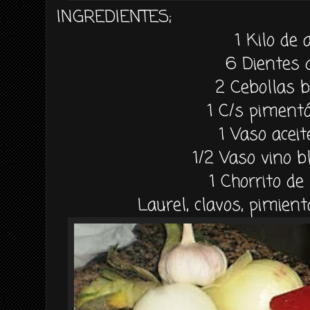
INGREDIENTES;
1 Kilo de 
6 Dientes 
2
Cebollas 
1 C/s piment
1 Vaso aceit
1/2 Vaso vino b
1
Chorrito de
Laurel, clavos, pimient