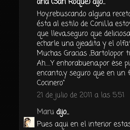
ana (San Roque) dijo...
Hoy,rebuscando alguna recet
ésta al estilo de Conil,la estoy
que lleva,seguro que delicio
echarle una ojeadita y el olfa
Muchas Gracias ,Bartolopor t
Ah......Y enhorabuena,por ëse 
encanto,y seguro que en un 
Cocinero"
21 de julio de 2011 a las 5:51
Maru
dijo...
Pues aqui en el interior est