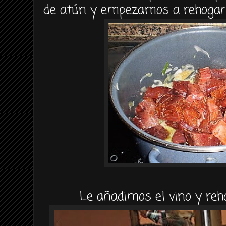
de
atún
y empezamos a
rehogar
Le añadimos el vino y
re