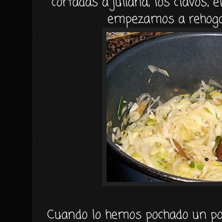
cortadas a juliana, los
clavos
, 
empezamos a
rehog
Cuando lo hemos
pochado
un po