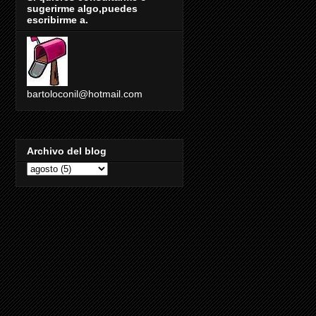
sugerirme algo,puedes
escribirme a.
bartoloconil@hotmail.com
Archivo del blog