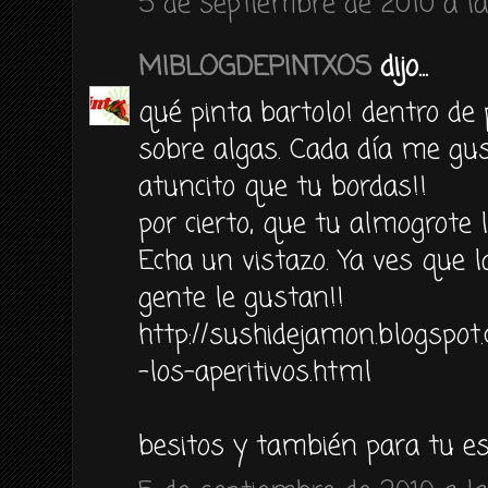
5 de septiembre de 2010 a la
MIBLOGDEPINTXOS
dijo...
qué pinta bartolo! dentro de
sobre algas. Cada día me gu
atuncito que tu bordas!!
por cierto, que tu almogrote l
Echa un vistazo. Ya ves que l
gente le gustan!!
http://sushidejamon.blogspo
-los-aperitivos.html
besitos y también para tu e