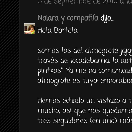
5 de septiembre de 2010 a la
Naiara y compañía
dijo...
Hola Bartolo,
somos los del almogrote jajaj
través de locadebarna, la aut
pintxos". Ya me ha comunicad
almogrote es tuya: enhorabu
Hemos echado un vistazo a t
mucho, asi que nos quedamos
tres seguidores (en uno) más