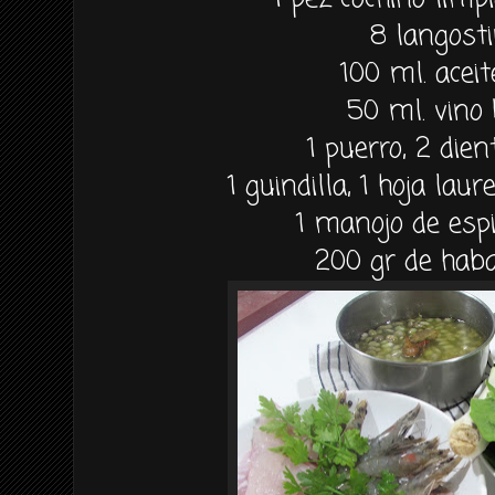
8 langost
100 ml. aceit
50 ml. vino
1 puerro, 2 dien
1 guindilla, 1 hoja laur
1 manojo de espi
200 gr de hab