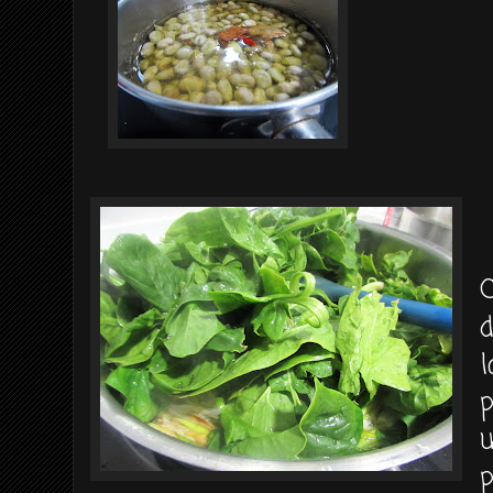
C
l
p
u