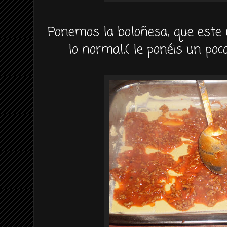
Ponemos la
boloñesa
, que est
lo normal,( le
ponéis
un poco