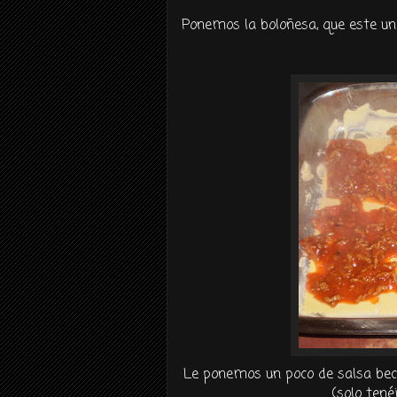
Ponemos la
boloñesa
, que este 
Le ponemos un poco de salsa
be
(solo
tené