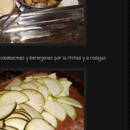
calabacines y
berenjenas
por la mitad y a rodajas.