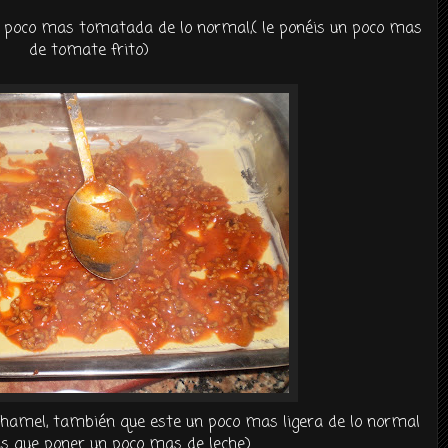
un poco mas
tomatada
de lo normal,( le
ponéis
un poco mas
de tomate frito)
chamel
,
también
que este un poco mas ligera de lo normal
is
que poner un poco mas de leche)