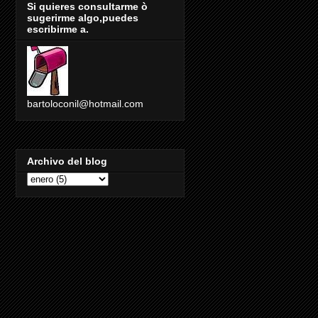
Si quieres consultarme ò
sugerirme algo,puedes
escribirme a.
bartoloconil@hotmail.com
Archivo del blog