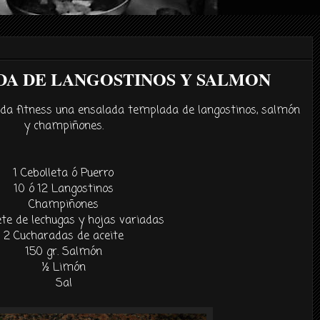
A DE LANGOSTINOS Y SALMON
ida fitness una ensalada templada de langostinos, salmón
y champiñones.
1 Cebolleta ó Puerro
10 ó 12 Langostinos
Champiñones
ete de lechugas y hojas variadas
2 Cucharadas de aceite
150 gr. Salmón
½ Limón
Sal