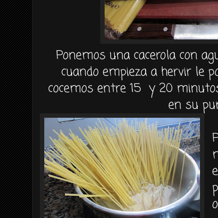
Ponemos una cacerola con agua
cuando empieza a hervir le p
cocemos entre 15 y 20 minutos
en su pu
P
e
p
o