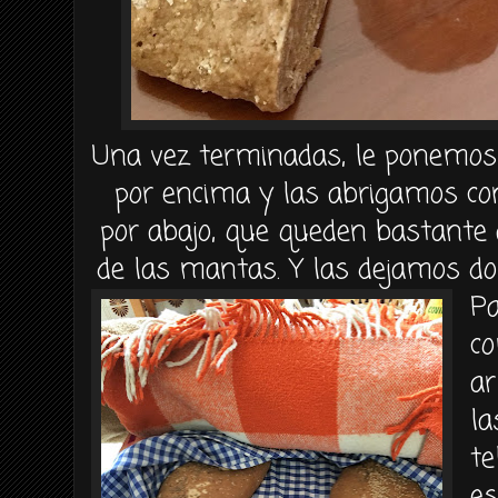
Una vez terminadas, le ponemos 
por encima y las abrigamos co
por abajo, que queden bastante 
de las mantas. Y las dejamos dor
P
c
ar
la
te
e