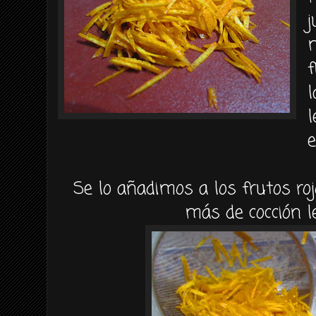
j
f
l
l
e
Se lo añadimos a los frutos r
más de cocción 