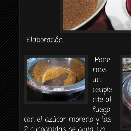
Elaboración.
Pone
mos
un
recipie
nte al
fuego
con el azúcar moreno y las
2 cucharadas de agua, un