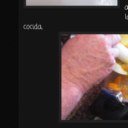
a
l
cocida,