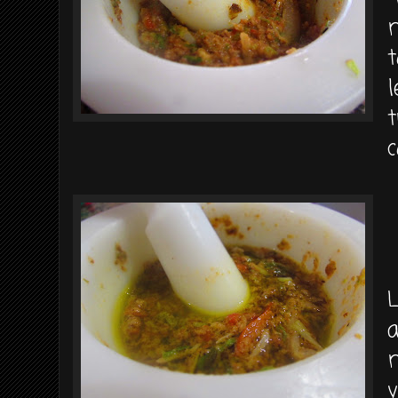
t
l
t
c
a
v