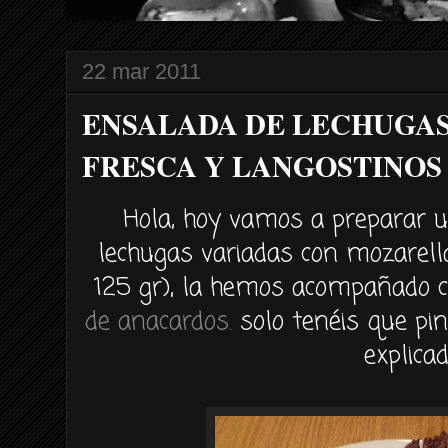
22 mar 2011
ENSALADA DE LECHUGA
FRESCA Y LANGOSTINOS
Hola, hoy vamos a preparar
lechugas variadas con
mozarell
125
gr
), la hemos acom
pañado
c
de anacardos.
solo
tenéis
que pin
explicad