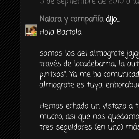
5 de septiembre de 2010 a la
Naiara y compañía
dijo...
Hola Bartolo,
somos los del almogrote jajaj
través de locadebarna, la aut
pintxos". Ya me ha comunicad
almogrote es tuya: enhorabu
Hemos echado un vistazo a t
mucho, asi que nos quedamos
tres seguidores (en uno) más