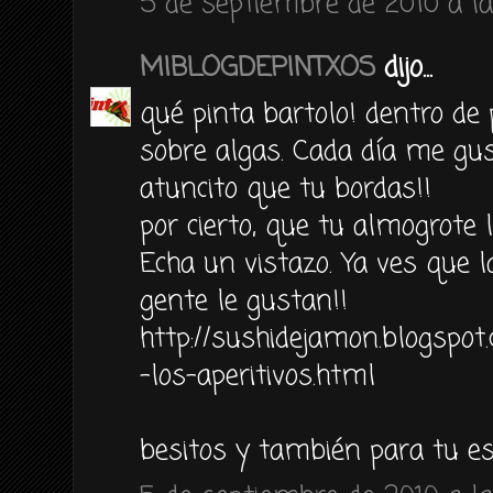
5 de septiembre de 2010 a la
MIBLOGDEPINTXOS
dijo...
qué pinta bartolo! dentro de
sobre algas. Cada día me gu
atuncito que tu bordas!!
por cierto, que tu almogrote l
Echa un vistazo. Ya ves que l
gente le gustan!!
http://sushidejamon.blogspo
-los-aperitivos.html
besitos y también para tu e