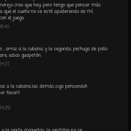
jo creo que hay, pero tengo que pensar más
la que el sueño no se esté apoderando de mí.
on el juego.
 8:40
es , arroz a la cubana, y la segundo, pechuga de pollo
sare, adios guapetón.
14:27
roz a la cubana..las demás..sigo pensando!!
or favor!!
14:29
y la sexta croquetas, la septima no se...