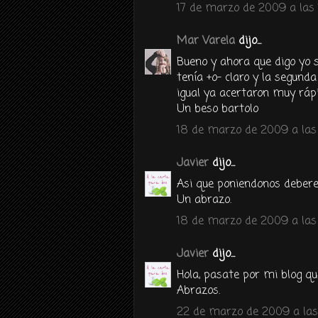
17 de marzo de 2009 a las 
Mar Varela
dijo...
Bueno y ahora que digo yo s
tenía +o- claro y la segund
igual ya acertaron muy rápid
Un beso bartolo
18 de marzo de 2009 a las 
Javier
dijo...
Asi que poniendonos debere
Un abrazo.
18 de marzo de 2009 a las 
Javier
dijo...
Hola, pasate por mi blog que
Abrazos.
22 de marzo de 2009 a las