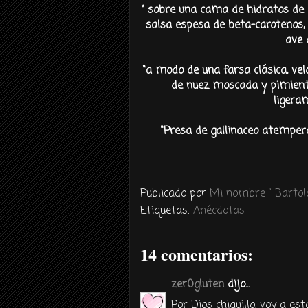
“ sobre una cama de hidratos de c
salsa espesa de beta-carotenos,
ave 
“a modo de una farsa clásica, ve
de nuez moscada y pimienta
ligeram
"Presa de gallinaceo atempe
Publicado por
Mi nombre " Bartolo
Etiquetas:
Anécdotas
14 comentarios:
zer0gluten
dijo...
Por Dios chiquillo, voy a es