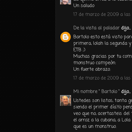
Un saludo
17 de marzo de 2009 a las 
De la vista al paladar
dijo...
Bartolo esto está visto pa
primera, lolah la segunda y
ETB ;)
Muchas gracias por tu come
monstruo campeón:
Un fuerte abrazo.
17 de marzo de 2009 a las 
Mi nombre " Bartolo "
dijo...
Ustedes son listos, tanta g
siendo el primer día.Yo pe
veo que no, acertasteis del
el arroz a la cubana, a Lol
que es un monstruo.