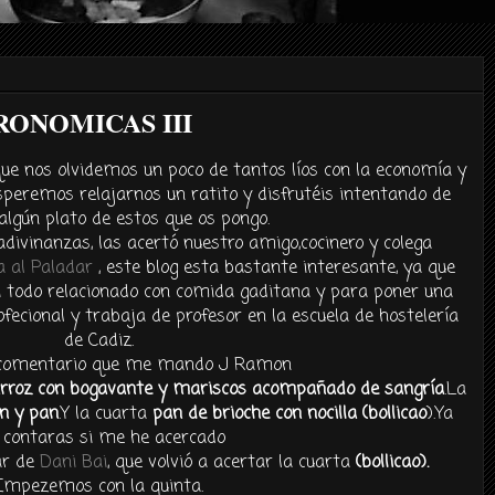
RONOMICAS III
que nos olvidemos un poco de tantos líos con la economía y
peremos relajarnos un ratito y disfrutéis intentando de
algún plato de estos que os pongo.
adivinanzas, las acertó nuestro amigo,cocinero y colega
a al Paladar
, este blog esta bastante interesante, ya que
i todo relacionado con comida gaditana y para poner una
fecional y trabaja de profesor en la escuela de hostelería
de Cadiz.
l comentario que me mando J Ramon
rroz con bogavante y mariscos acompañado de sangría
.La
n y pan
.Y la cuarta
pan de brioche con nocilla
(bollicao
).Ya
contaras si me he acercado
ar de
Dani Bai
, que volvió a acertar la cuarta
(bollicao).
Empezemos con la quinta.