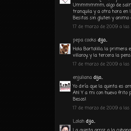
Ummmmmm, algo de salmore
tranquila y a otra hora en 
Besitos sin gluten y animo c
17 de marzo de 2009 a las
pepa cooks
dijo...
Hola Bartolillo, la primera 
villaroy, y la tercera la pen
17 de marzo de 2009 a las 
enjuliana
dijo...
Yo diría que la quinta es ar
Ah! Y a mi con huevo frito p
Besos!
17 de marzo de 2009 a las 
Lolah
dijo...
La quinta arroz a la cubana 