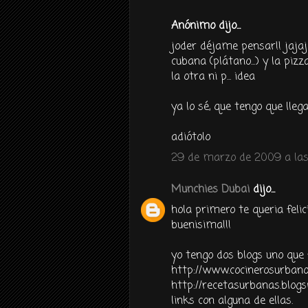
Anónimo dijo...
joder déjame pensar!! jajaj
cubana (plátano...) y la piz
la otra ni p... idea
ya lo sé, que tengo que lleg
adiótolo
29 de marzo de 2009 a las
Munchies Dubai
dijo...
hola primero te queria felic
buenisima!!!
yo tengo dos blogs uno que
http://www.cocinerosurbano
http://recetasurbanas.blogs
links con alguna de ellas.