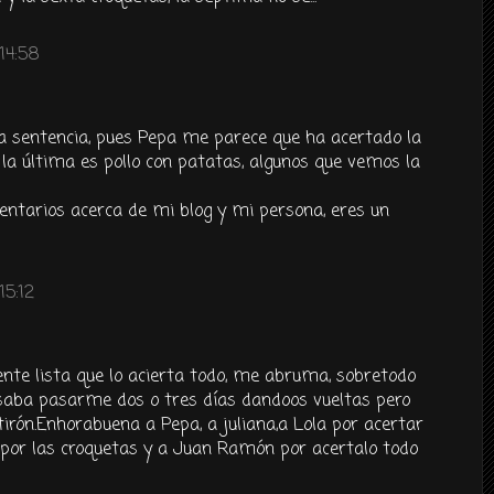
14:58
ra sentencia, pues Pepa me parece que ha acertado la
 la última es pollo con patatas, algunos que vemos la
ntarios acerca de mi blog y mi persona, eres un
15:12
ente lista que lo acierta todo, me abruma, sobretodo
nsaba pasarme dos o tres días dandoos vueltas pero
 tirón.Enhorabuena a Pepa, a juliana,a Lola por acertar
a por las croquetas y a Juan Ramón por acertalo todo