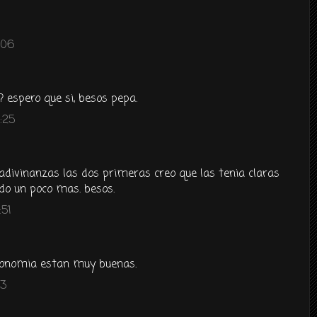
:06
n? espero que si, besos pepa.
:25
adivinanzas las dos primeras creo que las tenia claras
do un poco mas. besos.
:51
ronomia estan muy buenas.
13