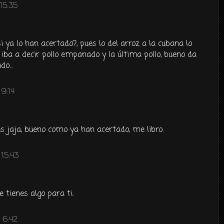
15:35
i ya lo han acertado?, pues lo del arroz a la cubana lo
a iba a decir pollo empanado y la última pollo, bueno da
o...
9:14
s jaja, bueno como ya han acertado, me libro.
15:43
 tienes algo para ti.
 6:42