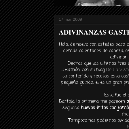
17 mar 2009
ADIVINANZAS GAST
Hola, de nuevo con ustedes para 
demás calentones de cabeza, es
adivinar 
Deciros que las ultimas tres 
J.Ramón, con su blog
De La Vist
su contenido y recetas esta cas
pequeña guinda, el es un gran pro
Este fue e
Bartolo, la primera me parecen
a
segunda
huevos fritos con jamó
me 
Tampoco nos podemos olvid