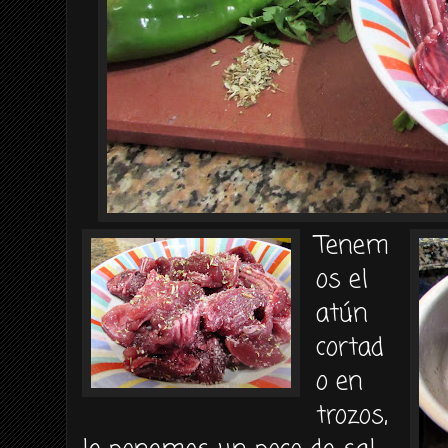
Tenem
os el
atún
cortad
o en
trozos,