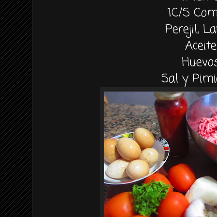
1C/S Com
Perejil, L
Aceite
Huevo
Sal y Pim