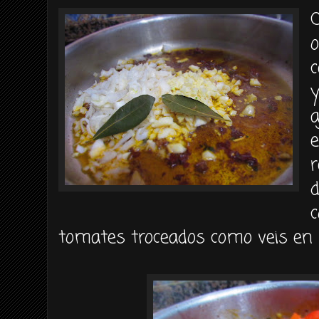
o
c
y
a
r
d
c
tomates troceados como veis en l