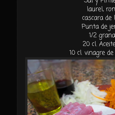
Sal y Pimi
laurel, ro
cascara de 
Punta de je
1/2 gran
20 cl. Aceit
10 cl. vinagre de