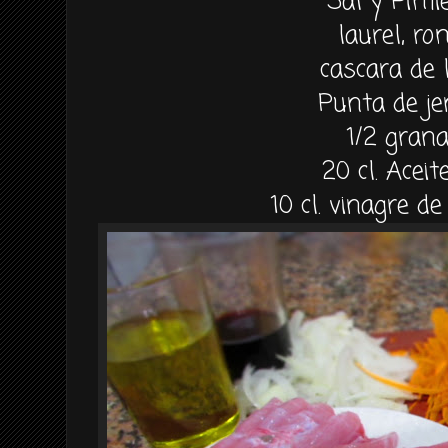
Sal y Pimi
laurel, ro
cascara de 
Punta de je
1/2 gran
20 cl. Aceit
10 cl. vinagre de