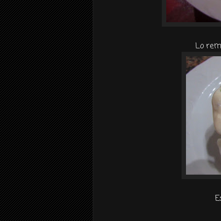
Lo remo
E