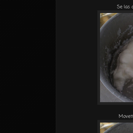
Se las 
Movemo