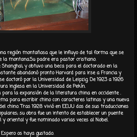
 una región montañosa que le influyo de tal forma que se
de la montana.Su
padre era pastor cristiano.
e Shanghai, y obtuvo una beca para el doctorado en la
bstante abandonó pronto Harvard para irse a Francia y
e doctoró por la Universidad de Leipzig. De 1923 a 1926
ura inglesa en la Universidad de Pekín.
a para la expansión de la literatura china en occidente .
ma para escribir chino con caracteres latinos y una nueva
del chino. Tras 1928 vivió en EEUU dos de sus traducciones
pulares; su obra fue un intento de establecer un puente
l y oriental y fue nominado varias veces al Nobel.
Espero os haya gustado.