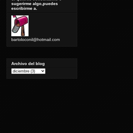
sugerirme algo,puedes
escribirme a.
bartoloconil@hotmail.com
Archivo del blog