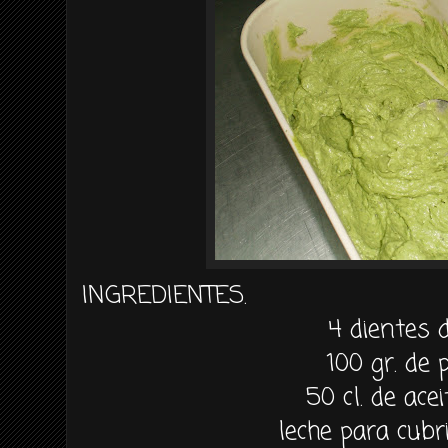
INGREDIENTES.
4 dientes d
100
gr
. de 
50
cl
. de acei
leche para cubri