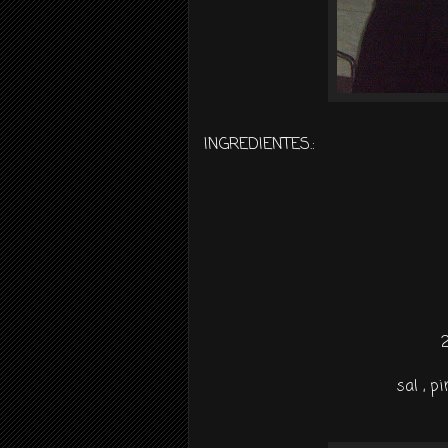
INGREDIENTES.:
sal , p