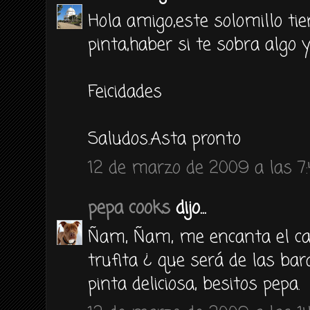
Hola amigo,este solomillo t
pinta,haber si te sobra algo y
Feicidades
Saludos.Asta pronto
12 de marzo de 2009 a las 7
pepa cooks
dijo...
Ñam, Ñam, me encanta el carp
trufita ¿ que será de las bar
pinta deliciosa, besitos pepa.