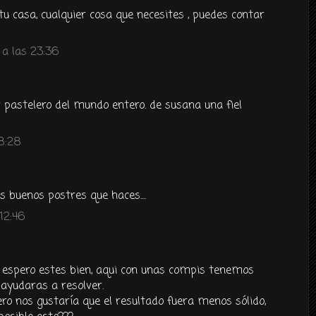
tu casa, cualquier cosa que necesites , puedes contar
a las 23:36
or pastelero del mundo entero. de susana una fiel
8:28
os buenos postres que haces....
12:46
l, espero estes bien, aqui con unas compis tenemos
ayudaras a resolver.
ro nos gustaría que el resultado fuera menos sólido,