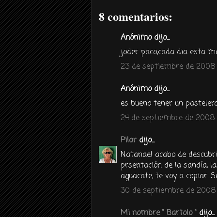
8 comentarios:
Anónimo dijo...
joder paco,cada dia esta m
23 de septiembre de 2008 
Anónimo dijo...
es bueno tener un pastelero
24 de septiembre de 2008 a
Pilar
dijo...
Natanael acabo de descubri
prsentación de la sandía, l
aguacate, te voy a copiar. S
30 de septiembre de 2008 a
Mi nombre " Bartolo "
dijo...