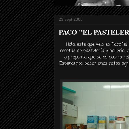
23 sept 2008
PACO "EL PASTELE
Hola, este que veis es
Paco "
el
recetas de
pastelería
y
bollería
, 
o pregunta que se os ocurra re
Esperamos pasar unos ratos agra