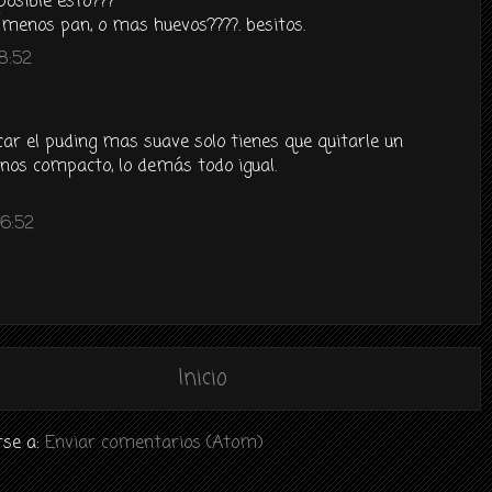
posible esto???
menos pan, o mas huevos????. besitos.
 8:52
car el puding mas suave solo tienes que quitarle un
nos compacto, lo demás todo igual.
16:52
Inicio
rse a:
Enviar comentarios (Atom)