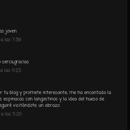
as joven.
a las 7:39
 serca,gracias
 las 11:23
r tu blog y promete interesante, me ha encantado la
as espinacas con langostinos y la idea del hueso de
eguiré visitándote. un abrazo
 las 11:20