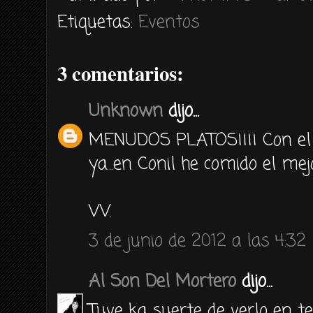
Etiquetas:
Eventos
3 comentarios:
Unknown
dijo...
MENUDOS PLATOS¡¡¡¡ Con el
ya...en Conil he comido el me
VV.
3 de junio de 2012 a las 4:32
Al Son Del Mortero
dijo...
Tuve ka suerte de verlo en t