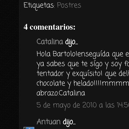
Etiquetas:
Postres
4 comentarios:
Catalina
dijo...
Hola Bartolo!enseguída que 
ya sabes que te sígo y soy f
tentador y exquísito! que del
chocolate y helado!!!!mmm
abrazo.Catalina
5 de mayo de 2010 a las 14:5
Antuan
dijo...