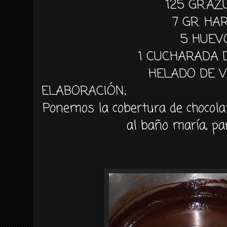
125
GR
.
AZ
7
GR
. HA
5 HUEV
1 CUCHARADA 
HELADO DE V
ELABORACIÓN
;
Ponemos la cobertura de chocola
al baño
maría
, pa