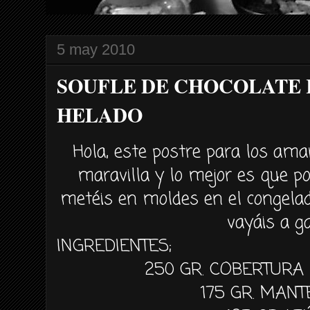
5 may 2010
SOUFLE DE CHOCOLATE 
HELADO
Hola, este postre para los ama
maravilla y lo mejor es que
po
metéis
en moldes en el congelado
vayáis
a ga
INGREDIENTES;
250
GR.
COBERTURA 
175
GR
. MANT