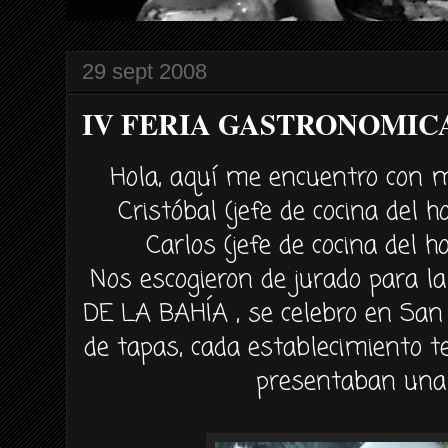
29 sept 2008
IV FERIA GASTRONOMICA 
Hola,
aquí
me encuentro con mi
Cristóbal
(jefe de cocina del h
Carlos
(jefe de cocina del h
Nos escogieron de jurado para l
DE LA
BAHÍA
, se celebro en San
de tapas, cada establecimiento
t
presentaban una 