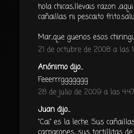
hola chicas,llevais razon ,aqu
cañaillas ni pescaito frito.sal
Mar,que guenos esos chiringu
21 de octubre de 2008 a las 
Anónimo dijo...
Feeerrrggggggg
28 de julio de 2009 a las 4:4
Juan dijo...
"Cai" es la leche. Sus cañailla
camarones, sus tortillitas de 