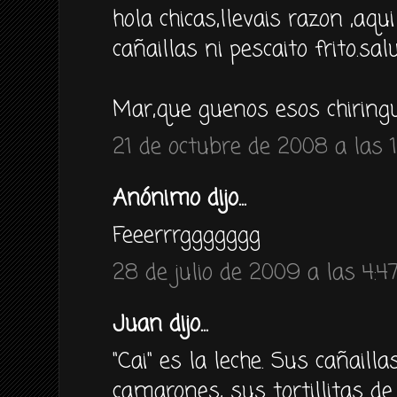
hola chicas,llevais razon ,aqu
cañaillas ni pescaito frito.sal
Mar,que guenos esos chiringu
21 de octubre de 2008 a las 
Anónimo dijo...
Feeerrrggggggg
28 de julio de 2009 a las 4:4
Juan dijo...
"Cai" es la leche. Sus cañailla
camarones, sus tortillitas de 