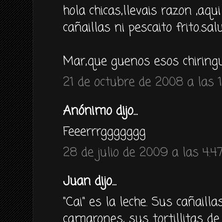
hola chicas,llevais razon ,aqu
cañaillas ni pescaito frito.sal
Mar,que guenos esos chiringu
21 de octubre de 2008 a las 
Anónimo dijo...
Feeerrrggggggg
28 de julio de 2009 a las 4:4
Juan dijo...
"Cai" es la leche. Sus cañailla
camarones, sus tortillitas de 