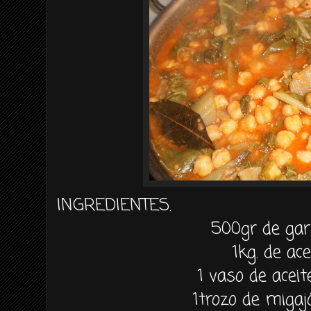
INGREDIENTES.
500gr de ga
1kg. de ac
1 vaso de aceit
1trozo de miga