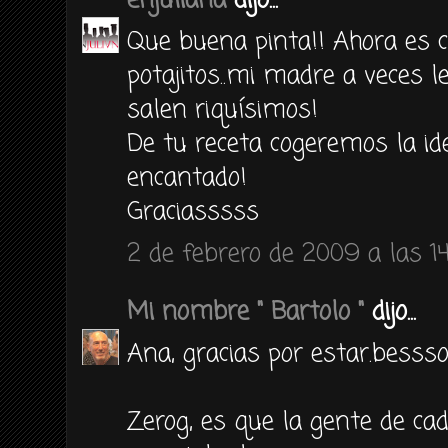
enjuliana
dijo...
Que buena pinta!! Ahora es 
potajitos..mi madre a veces l
salen riquísimos!
De tu receta cogeremos la id
encantado!
Graciasssss
2 de febrero de 2009 a las 14
Mi nombre " Bartolo "
dijo...
Ana, gracias por estar.besss
Zerog, es que la gente de cad