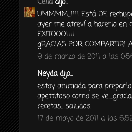
Celia
dijo...
UMMMM...!!!! Está DE rechupet
ayer me atreví a hacerlo en 
EXITOOO!!!!
gRACIAS POR COMPARTIRLA!!
9 de marzo de 2011 a las 0:5
Neyda dijo...
estoy animada para preparlo
apettitoso como se ve.....graci
recetas.....saludos.
17 de mayo de 2011 a las 6:5