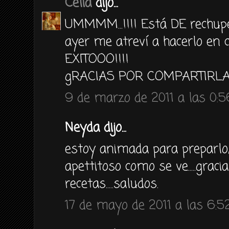
Celia
dijo...
UMMMM...!!!! Está DE rechupet
ayer me atreví a hacerlo en 
EXITOOO!!!!
gRACIAS POR COMPARTIRLA!!
9 de marzo de 2011 a las 0:5
Neyda dijo...
estoy animada para preparlo
apettitoso como se ve.....graci
recetas.....saludos.
17 de mayo de 2011 a las 6:5