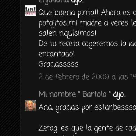
enjuliana
dijo...
Que buena pinta!! Ahora es 
potajitos..mi madre a veces l
salen riquísimos!
De tu receta cogeremos la id
encantado!
Graciasssss
2 de febrero de 2009 a las 14
Mi nombre " Bartolo "
dijo...
Ana, gracias por estar.besss
Zerog, es que la gente de cad