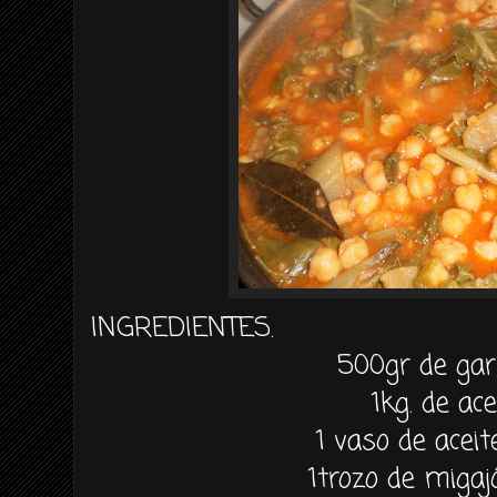
INGREDIENTES.
500gr de ga
1kg. de ac
1 vaso de aceit
1trozo de miga