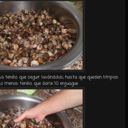
sa
tenéis
que seguir
lavándolos
, hasta que queden limpios
r lo menos
tenéis
que darle 10
enjuague
.