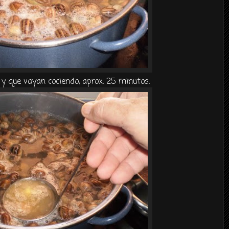
 que vayan cociendo,
aprox.
25 minutos.