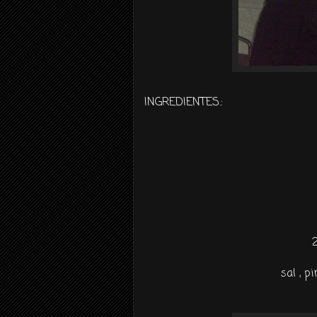
INGREDIENTES.:
sal , p