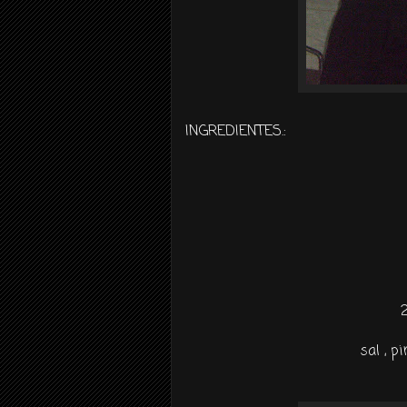
INGREDIENTES.:
sal , p