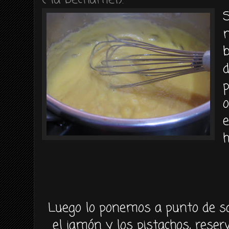
S
b
d
o
e
h
Luego lo ponemos a punto de sa
el jamón y los pistachos, rese