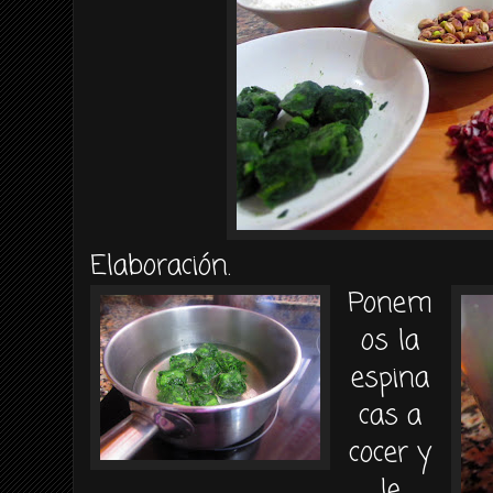
Elaboración.
Ponem
os la
espina
cas a
cocer y
le