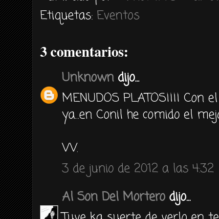
Etiquetas:
Eventos
3 comentarios:
Unknown
dijo...
MENUDOS PLATOS¡¡¡¡ Con el
ya...en Conil he comido el me
VV.
3 de junio de 2012 a las 4:32
Al Son Del Mortero
dijo...
Tuve ka suerte de verlo en t