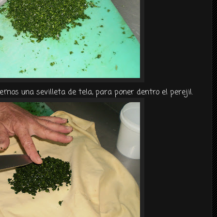
geremos una
sevilleta
de tela, para poner dentro el perejil.