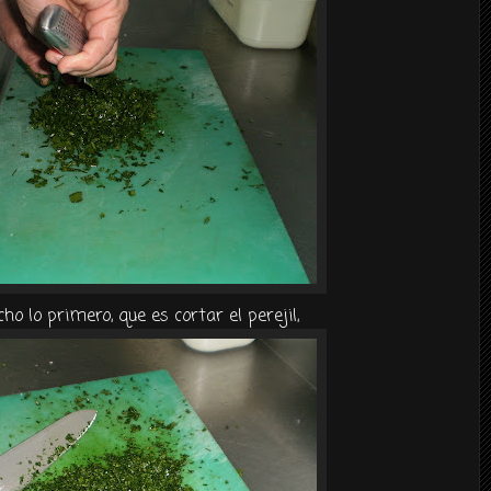
ho lo primero, que es cortar el
perejil
,