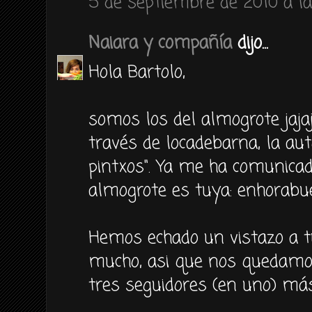
5 de septiembre de 2010 a la
Naiara y compañía
dijo...
Hola Bartolo,
somos los del almogrote jajaj
través de locadebarna, la aut
pintxos". Ya me ha comunicad
almogrote es tuya: enhorabu
Hemos echado un vistazo a t
mucho, asi que nos quedamos
tres seguidores (en uno) más