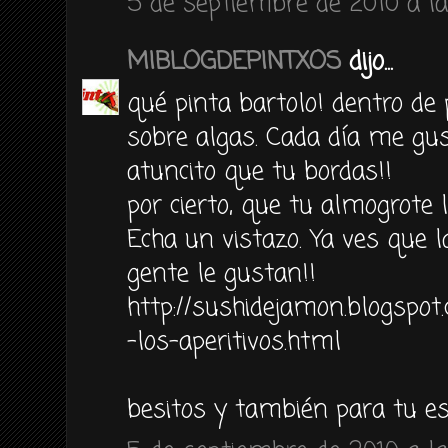
5 de septiembre de 2010 a la
MIBLOGDEPINTXOS
dijo...
qué pinta bartolo! dentro de
sobre algas. Cada día me gu
atuncito que tu bordas!!
por cierto, que tu almogrote l
Echa un vistazo. Ya ves que l
gente le gustan!!
http://sushidejamon.blogspo
-los-aperitivos.html
besitos y también para tu e