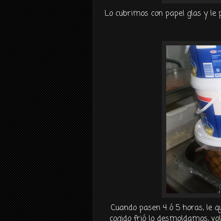
Lo cubrimos con papel
glas
y le 
Cuando pasen 4 ó 5 horas, le 
cogido
frió
lo
desmoldamos
, v