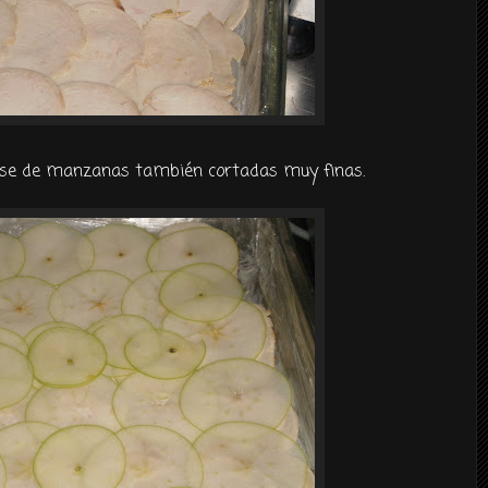
base de manzanas
también
cortadas muy finas.