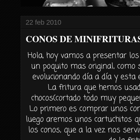
22 feb 2010
CONOS DE MINIFRITURA
Hola, hoy vamos a presentar lo
un poquito mas original, como
evolucionando
día
a
día
y esta 
La fritura que hemos usa
chocos(cortado todo muy
peque
Lo primero es comprar unos con
luego aremos unos
cartuchitos
qu
los conos, que a la vez nos
serv